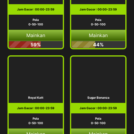
Jam Gacor : 00:00-23:59
Jam Gacor : 00:00-23:59
Pola
Pola
0-50-100
0-50-100
Mainkan
Mainkan
59%
44%
Royal Katt
Sugar Bonanza
Jam Gacor : 00:00-23:59
Jam Gacor : 00:00-23:59
Pola
Pola
0-50-100
0-50-100
Mainkan
Mainkan