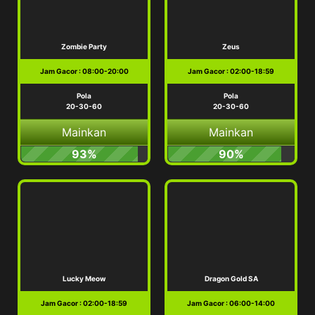
Zombie Party
Zeus
Jam Gacor : 08:00-20:00
Jam Gacor : 02:00-18:59
Pola
Pola
20-30-60
20-30-60
Mainkan
Mainkan
93%
90%
Lucky Meow
Dragon Gold SA
Jam Gacor : 02:00-18:59
Jam Gacor : 06:00-14:00