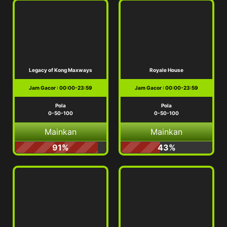
Legacy of Kong Maxways
Royale House
Jam Gacor : 00:00-23:59
Jam Gacor : 00:00-23:59
Pola
Pola
0-50-100
0-50-100
Mainkan
Mainkan
91%
43%