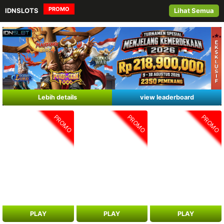
PROMO
IDNSLOTS
Lihat Semua
ard
Lebih details
view leaderboa
PROMO
PROMO
PROMO
PLAY
PLAY
PLAY