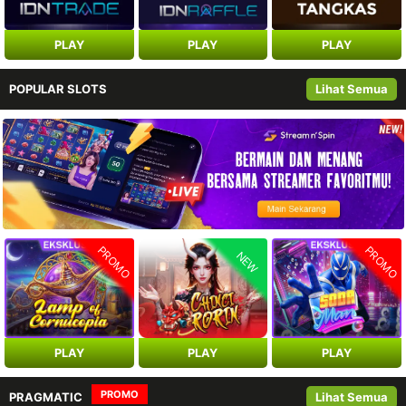
PLAY
PLAY
PLAY
POPULAR SLOTS
Lihat Semua
PROMO
PROMO
NEW
PLAY
PLAY
PLAY
PROMO
PRAGMATIC
Lihat Semua