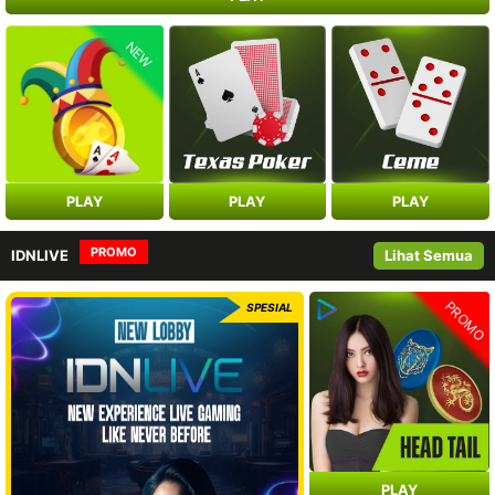
NEW
PLAY
PLAY
PLAY
PROMO
IDNLIVE
Lihat Semua
PROMO
SPESIAL
PLAY