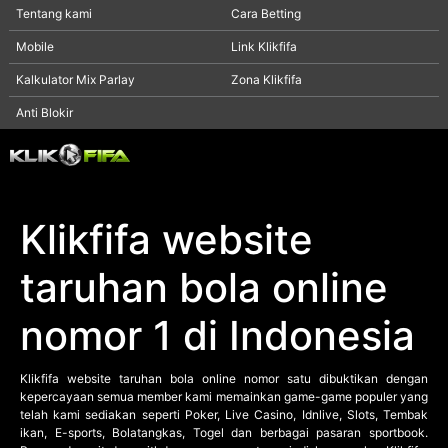
Tentang kami
Cara Betting
Mobile
Link Klikfifa
Kalkulator Mix Parlay
Zona Klikfifa
Anti Blokir
Klikfifa website
taruhan bola online
nomor 1 di Indonesia
Klikfifa
website taruhan bola online nomor satu dibuktikan dengan
kepercayaan semua member kami memainkan game-game populer yang
telah kami sediakan seperti Poker, Live Casino, Idnlive, Slots, Tembak
ikan, E-sports, Bolatangkas, Togel dan berbagai pasaran sportbook.