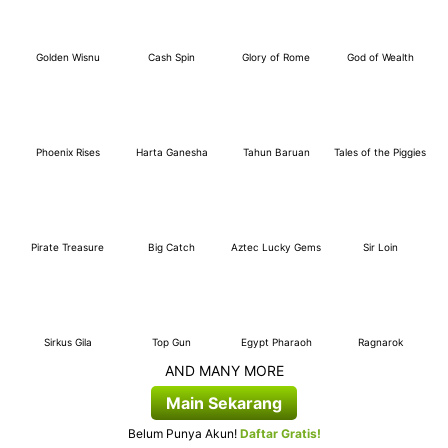
Tangkas
ROMO
Golden Wisnu
Cash Spin
Glory of Rome
God of Wealth
Tembak Ikan
ARCADE
Phoenix Rises
Harta Ganesha
Tahun Baruan
Tales of the Piggies
Promosi
Pirate Treasure
Big Catch
Aztec Lucky Gems
Sir Loin
Referral
VIP
Member
Sirkus Gila
Top Gun
Egypt Pharaoh
Ragnarok
Lainnya
AND MANY MORE
VERSI DESKTOP
Main Sekarang
Belum Punya Akun!
Daftar Gratis!