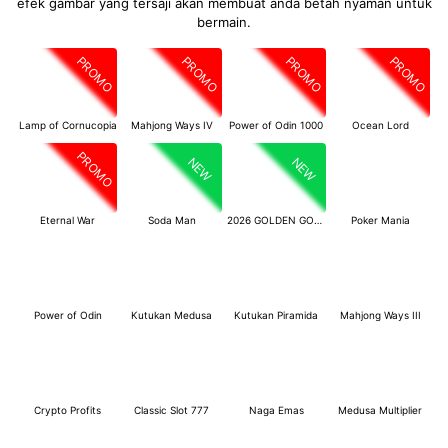
efek gambar yang tersaji akan membuat anda betah nyaman untuk
ROMO
bermain.
Live Casino
PROMO
PROMO
PROMO
PROMO
Poker
Lamp of Cornucopia
Mahjong Ways IV
Power of Odin 1000
Ocean Lord
ROMO
PROMO
NEW
NEW
Slots
Eternal War
Soda Man
2026 GOLDEN GOAL RUSH
Poker Mania
IDN Live
Power of Odin
Kutukan Medusa
Kutukan Piramida
Mahjong Ways III
Togel
ROMO
Elottery
Crypto Profits
Classic Slot 777
Naga Emas
Medusa Multiplier